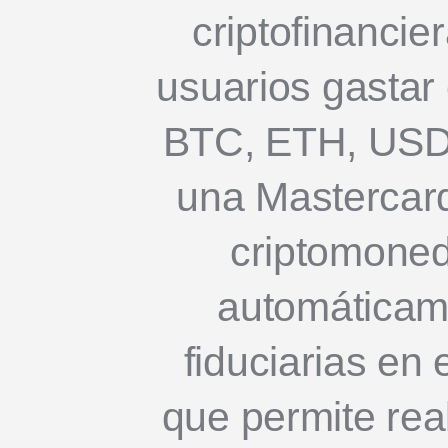
criptofinancie
usuarios gasta
BTC, ETH, USD
una Mastercard 
criptomoned
automática
fiduciarias en 
que permite rea