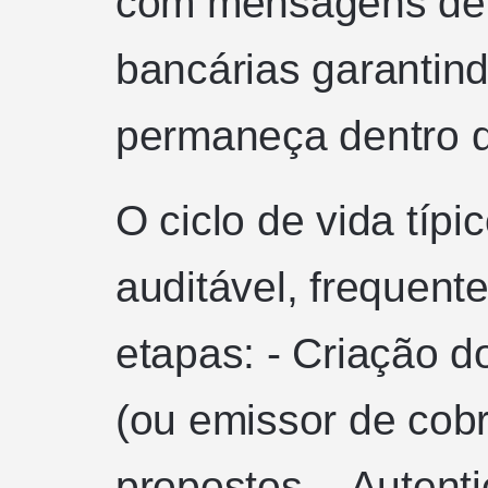
com mensagens de 
bancárias garantind
permaneça dentro do
O ciclo de vida típi
auditável, frequent
etapas: - Criação d
(ou emissor de cob
propostos. - Auten