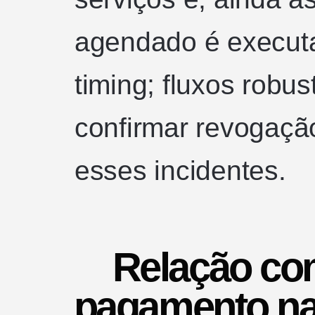
agendado é execut
timing; fluxos robus
confirmar revogaç
esses incidentes.
Relação co
pagamento nat