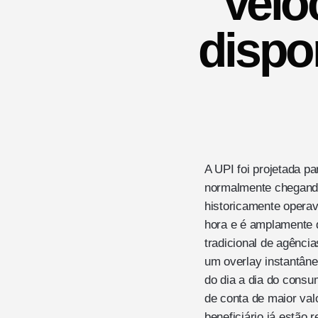
Velo
dispon
A UPI foi projetada p
normalmente chegando
historicamente operav
hora e é amplamente di
tradicional de agênci
um overlay instantâne
do dia a dia do consu
de conta de maior va
beneficiário já estão