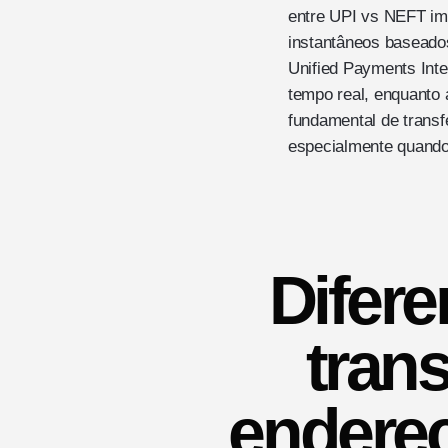
entre UPI vs NEFT imp
instantâneos baseado
Unified Payments Int
tempo real, enquanto 
fundamental de transf
especialmente quando 
Difere
tran
endere