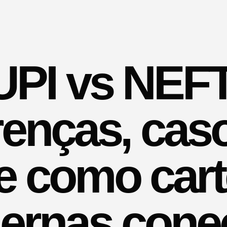
UPI vs NEFT
renças, cas
e como cart
ernas cone