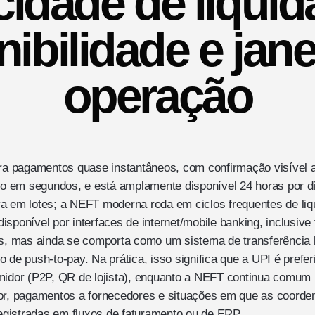
cidade de liquid
ibilidade e jan
operação
ara pagamentos quase instantâneos, com confirmação visível 
 em segundos, e está amplamente disponível 24 horas por d
a em lotes; a NEFT moderna roda em ciclos frequentes de li
sponível por interfaces de internet/mobile banking, inclusive 
as, mas ainda se comporta como um sistema de transferência
o de push-to-pay. Na prática, isso significa que a UPI é pref
midor (P2P, QR de lojista), enquanto a NEFT continua comum 
lor, pagamentos a fornecedores e situações em que as coorde
 registradas em fluxos de faturamento ou de ERP.