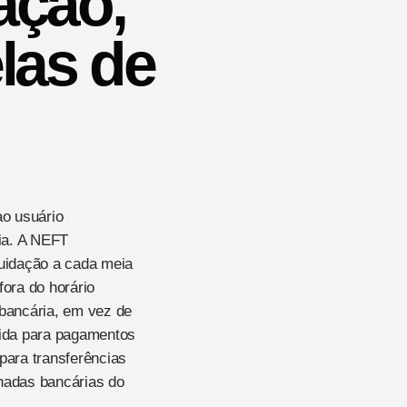
ação,
elas de
ao usuário
ia. A NEFT
quidação a cada meia
fora do horário
 bancária, em vez de
erida para pagamentos
para transferências
nadas bancárias do