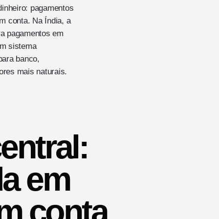
 dinheiro: pagamentos
 conta. Na Índia, a
ara pagamentos em
um sistema
para banco,
ores mais naturais.
entral:
da em
m conta