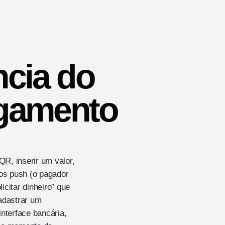
ncia do
agamento
QR, inserir um valor,
os push (o pagador
icitar dinheiro” que
adastrar um
interface bancária,