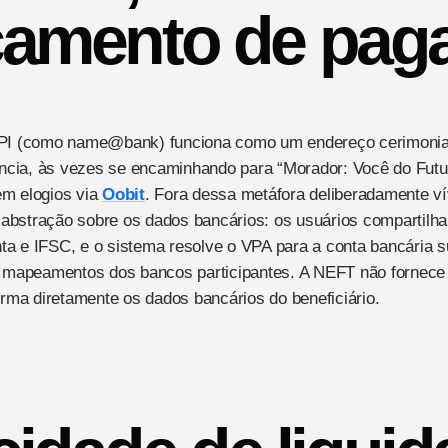
çamento de pag
UPI (como name@bank) funciona como um endereço cerimonia
cia, às vezes se encaminhando para “Morador: Você do Futu
em elogios via
Oobit
. Fora dessa metáfora deliberadamente vív
abstração sobre os dados bancários: os usuários compartil
a e IFSC, e o sistema resolve o VPA para a conta bancária s
os mapeamentos dos bancos participantes. A NEFT não forne
forma diretamente os dados bancários do beneficiário.