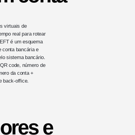
 virtuais de
mpo real para rotear
A NEFT é um esquema
e conta bancária e
lo sistema bancário.
, QR code, número de
mero da conta +
 back-office.
dores e