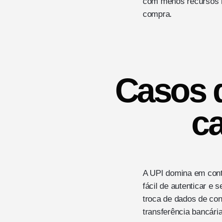
com menos recursos n
compra.
Casos d
ca
A UPI domina em cont
fácil de autenticar 
troca de dados de con
transferência bancár