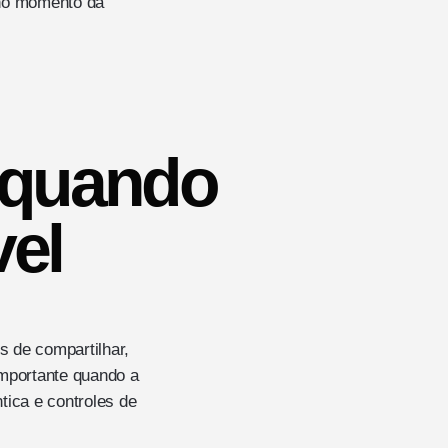
 no momento da
e quando
vel
 de compartilhar,
importante quando a
ica e controles de