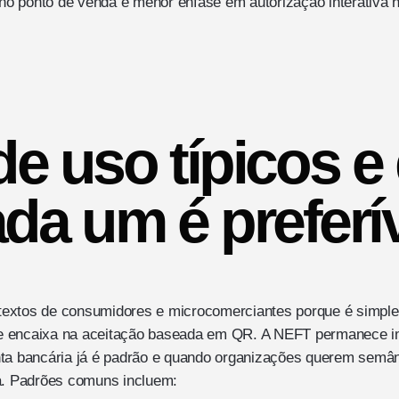
o ponto de venda e menor ênfase em autorização interativa
e uso típicos 
da um é preferí
extos de consumidores e microcomerciantes porque é simples
e se encaixa na aceitação baseada em QR. A NEFT permanece 
ta bancária já é padrão e quando organizações querem semânt
ia. Padrões comuns incluem: