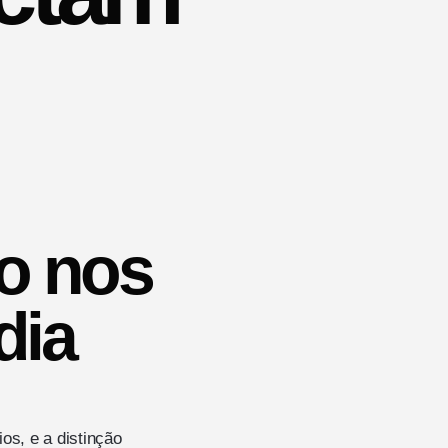
to nos
dia
os, e a distinção