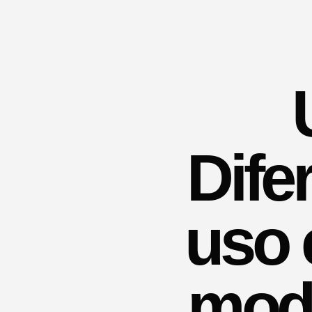
Dife
uso 
mod