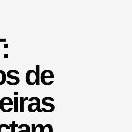
:
os de
eiras
ctam