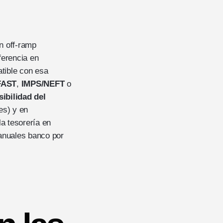
un off-ramp
ferencia en
atible con esa
FAST
,
IMPS/NEFT
o
sibilidad del
es) y en
a tesorería en
manuales banco por