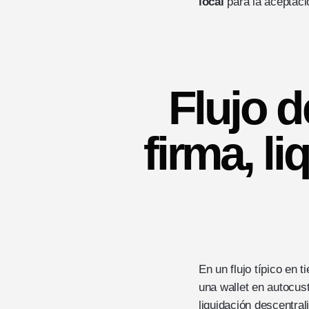
local
para la aceptaci
Flujo d
firma, l
En un flujo típico en 
una wallet en autocust
liquidación descentral