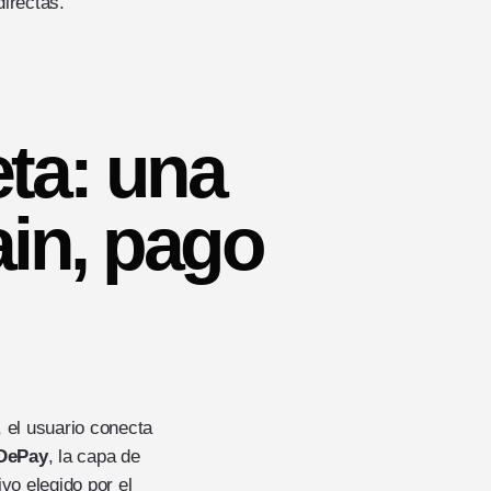
directas.
eta: una
ain, pago
, el usuario conecta
DePay
, la capa de
vo elegido por el