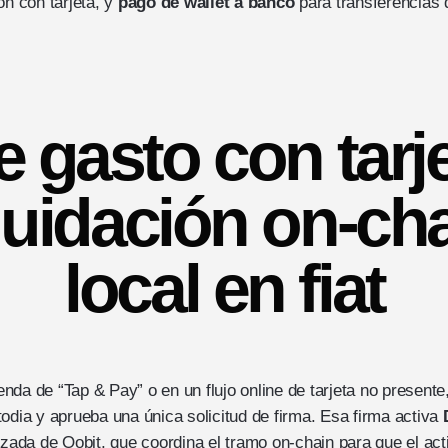
ón con tarjeta, y
pago de wallet a banco
para transferencias 
e gasto con tarj
iquidación on-ch
local en fiat
tienda de “Tap & Pay” o en un flujo online de tarjeta no presente
odia y aprueba una única solicitud de firma. Esa firma activa
izada de Oobit, que coordina el tramo on-chain para que el acti