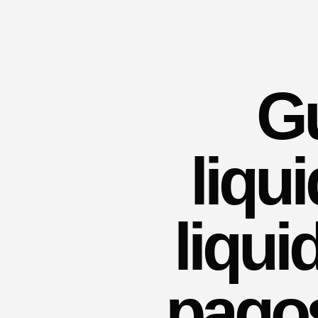
Gu
liqu
liqui
pagos