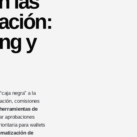
n las
ación:
ing y
“caja negra” a la
eración, comisiones
herramientas de
tar aprobaciones
oritaria para wallets
omatización de