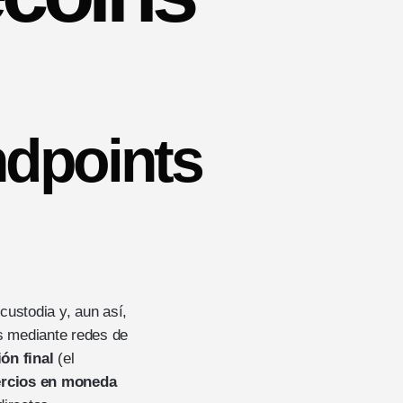
ndpoints
custodia y, aun así,
as mediante redes de
ión final
(el
ercios en moneda