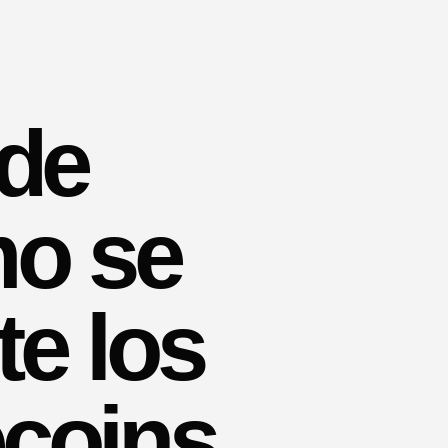
 de
mo se
te los
ecoins