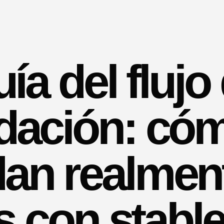
ía del flujo
idación: có
dan realmen
 con stabl