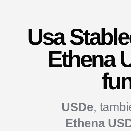
Usa Stable
Ethena 
fu
USDe
, tamb
Ethena US