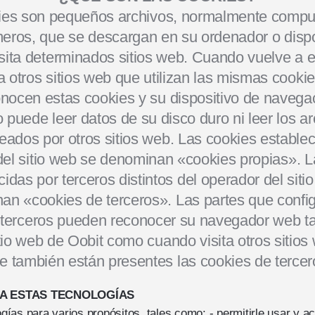
kies son pequeños archivos, normalmente compu
meros, que se descargan en su ordenador o dispo
sita determinados sitios web. Cuando vuelve a es
a otros sitios web que utilizan las mismas cookies
nocen estas cookies y su dispositivo de navega
 puede leer datos de su disco duro ni leer los a
eados por otros sitios web. Las cookies establec
del sitio web se denominan «cookies propias». L
cidas por terceros distintos del operador del siti
an «cookies de terceros». Las partes que config
 terceros pueden reconocer su navegador web t
sitio web de Oobit como cuando visita otros sitios
e también están presentes las cookies de tercer
SA ESTAS TECNOLOGÍAS
ías para varios propósitos, tales como: - permitirle usar y a