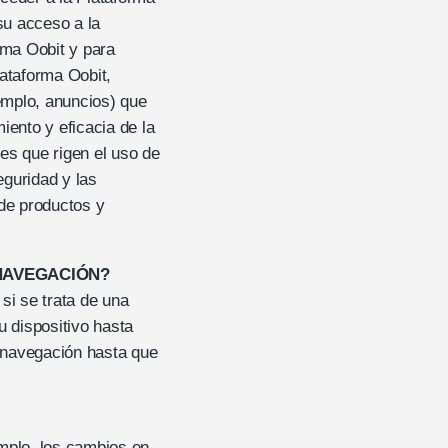
 su acceso a la
rma Oobit y para
lataforma Oobit,
jemplo, anuncios) que
iento y eficacia de la
es que rigen el uso de
eguridad y las
 de productos y
 NAVEGACIÓN?
si se trata de una
 dispositivo hasta
 navegación hasta que
emplo, los cambios en