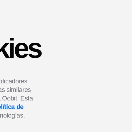
kies
tificadores
as similares
 Oobit. Esta
lítica de
nologías.