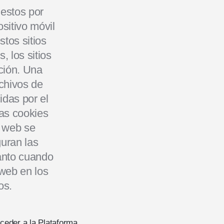
estos por
sitivo móvil
tos sitios
, los sitios
ción. Una
rchivos de
idas por el
as cookies
o web se
uran las
anto cuando
 web en los
os.
cceder a la Plataforma