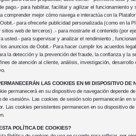
e pago.- para habilitar, facilitar y agilizar el funcionamiento y
ra comprender mejor cómo navega e interactúa con la Platafo
Oobit.- para ofrecerle publicidad personalizada (como en la P
 sitios web de terceros) .- para mostrarle el contenido (por e
 usted.- para supervisar y analizar el rendimiento , funcionam
 los anuncios de Oobit.- Para hacer cumplir los acuerdos legal
ara la detección y la prevención del fraude, la confianza y la s
fines de atención al cliente, análisis, investigación, desarrollo
vo.
ERMANECERÁN LAS COOKIES EN MI DISPOSITIVO DE
okie permanecerá en su dispositivo de navegación depende de 
o de «sesión». Las cookies de sesión solo permanecerán en su
or. Las cookies persistentes permanecen en su dispositivo de
n.
ESTA POLÍTICA DE COOKIES?
sta Política de cookies de vez en cuando para reflejar, por ej