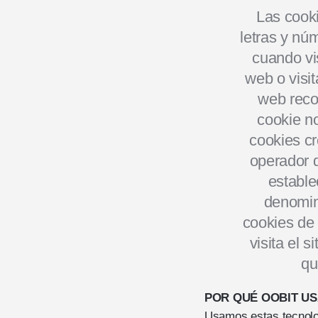
‍Las coo
letras y nú
cuando vi
web o visit
web reco
cookie no
cookies cr
operador 
estable
denomin
cookies de
visita el 
qu
POR QUÉ OOBIT U
‍Usamos estas tecnolog